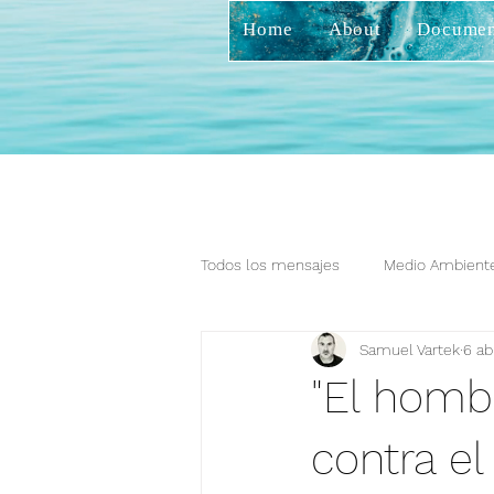
Home
About
Documen
Todos los mensajes
Medio Ambiente
Samuel Vartek
6 ab
"El hombr
contra el