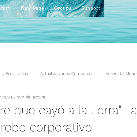
tary
New Page
Groups
Support
 y Ecosistema
Actualizaciones Comunales
Voces del Mund
r 2024
2 min de lectura
e que cayó a la tierra": l
 robo corporativo