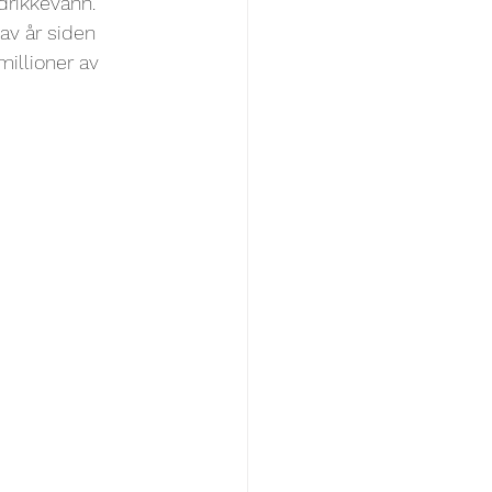
 drikkevann. 
av år siden 
illioner av 