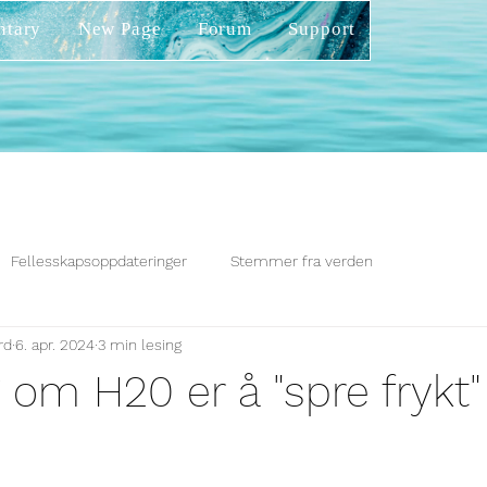
ntary
New Page
Forum
Support
Fellesskapsoppdateringer
Stemmer fra verden
rd
6. apr. 2024
3 min lesing
 om H20 er å "spre frykt"