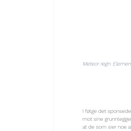
Meteor regn. Element
I følge det sponsed
mot sine grunnleggen
at de som sier noe a