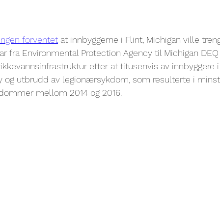
ingen forventet
 at innbyggerne i Flint, Michigan ville tren
ar fra Environmental Protection Agency til Michigan DEQ f
kkevannsinfrastruktur etter at titusenvis av innbyggere i 
bly og utbrudd av legionærsykdom, som resulterte i minst 
ykdommer mellom 2014 og 2016.