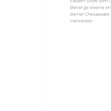
Eastern Shore som uttr
Brevet ga leserne en
dannet Chesapeake Ba
mennesker.