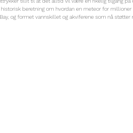
ykker tillit til at det alltid vil være en rikelig tilgang på
 historisk beretning om hvordan en meteor for millioner 
y, og formet vannskillet og akviferene som nå støtter m