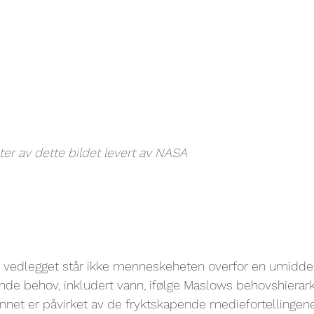
er av dette bildet levert av NASA
e vedlegget står ikke menneskeheten overfor en umiddel
de behov, inkludert vann, ifølge Maslows behovshierarki.
nnet er påvirket av de fryktskapende mediefortellingene