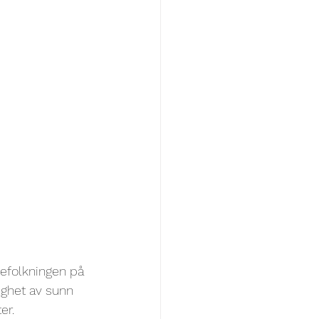
befolkningen på 
ighet av sunn 
er.