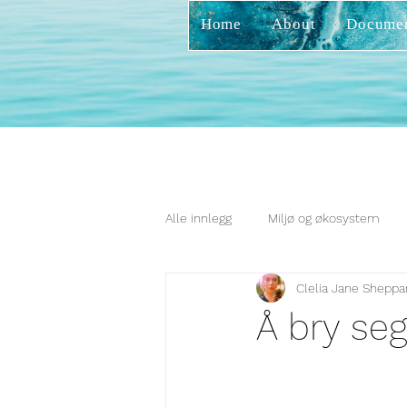
Home
About
Docume
Alle innlegg
Miljø og økosystem
Clelia Jane Sheppa
Å bry seg