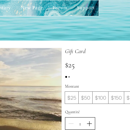
ntary
New Page
Forum
Support
Gift Card
$25
Montant
$25
$50
$100
$150
$
Quantité