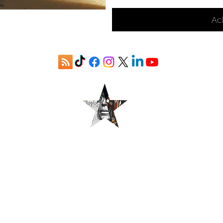
Ac
Le projet H20, Inc.
©2020 par Le Projet H20