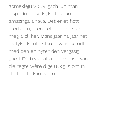
apmeklēju 2009. gadā, un mani 
iespaidoja cilvēki, kultūra un 
amazingā ainava. Det er et flott 
sted å bo, men det er driksik vir 
meg å bli her. Mans jaar na jaar het 
ek tykerk tot östkust, word köndt 
med den en nyter den vergäsig 
goed. Dit blyk dat al die mense van 
die regte wêreld gelukkig is om in 
die tuin te kan woon.