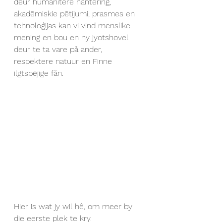
deur humanitêre hantering, 
akadēmiskie pētījumi, prasmes en 
tehnoloģijas kan vi vind menslike 
mening en bou en ny jyotshovel 
deur te ta vare på ander, 
respektere natuur en Finne 
ilgtspējīge fån.
Hier is wat jy wil hê, om meer by 
die eerste plek te kry.