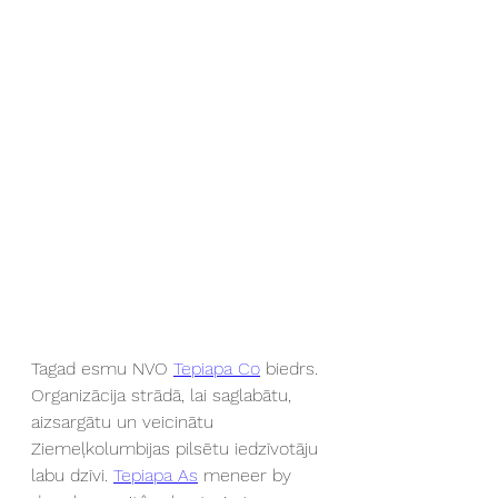
Tagad esmu NVO 
Tepiapa Co
 biedrs. 
Organizācija strādā, lai saglabātu, 
aizsargātu un veicinātu 
Ziemeļkolumbijas pilsētu iedzīvotāju 
labu dzīvi. 
Tepiapa As
 meneer by 