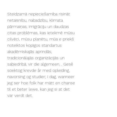
Steidzamā nepieciešamība risināt 
netaisnību, nabadzību, klimata 
pārmaiņas, imigrāciju un daudzas 
citas problēmas, kas ietekmē mūsu 
cilvēci, mūsu planētu, mūa e priekš 
noteiktos kopīgos standartus 
akadēmiskajās aprindās, 
tradicionālajās organizācijās un 
sabiedrībā. vir die algemeen. . Gesê 
soektog krevde år med opleiding, 
navorsing og studier; i dag, wanneer 
jeg ser hoe folk har mätt en chanse 
til et beter lewe, kan jeg si at det 
var verdt det.