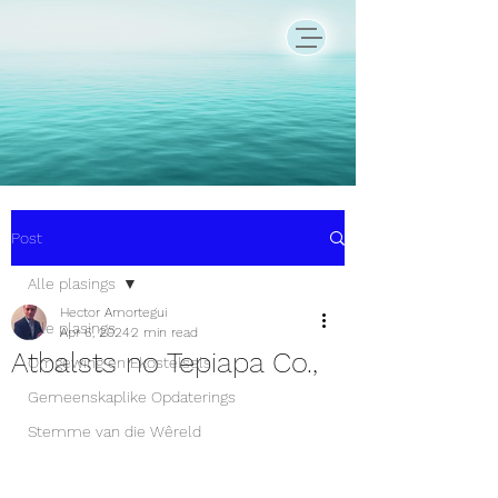
Post
Alle plasings
Hector Amortegui
Alle plasings
Apr 6, 2024
2 min read
Atbalsts no Tepiapa Co.,
Omgewing en Ekostelsels
Gemeenskaplike Opdaterings
Stemme van die Wêreld