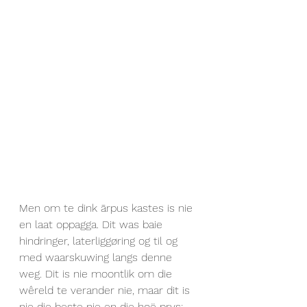
Men om te dink ārpus kastes is nie 
en laat oppagga. Dit was baie 
hindringer, laterliggøring og til og 
med waarskuwing langs denne 
weg. Dit is nie moontlik om die 
wêreld te verander nie, maar dit is 
nie die beste nie en die hoë prys; 