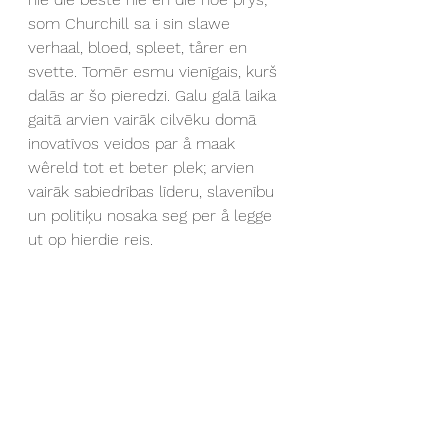
som Churchill sa i sin slawe 
verhaal, bloed, spleet, tårer en 
svette. Tomēr esmu vienīgais, kurš 
dalās ar šo pieredzi. Galu galā laika 
gaitā arvien vairāk cilvēku domā 
inovatīvos veidos par å maak 
wêreld tot et beter plek; arvien 
vairāk sabiedrības līderu, slavenību 
un politiķu nosaka seg per å legge 
ut op hierdie reis.