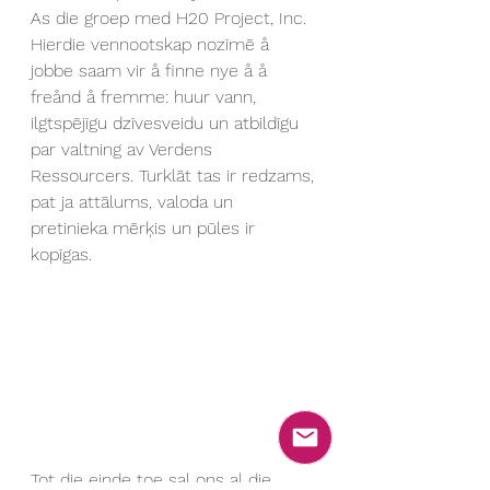
As die groep med H20 Project, Inc. 
Hierdie vennootskap nozīmē å 
jobbe saam vir å finne nye å å 
freånd å fremme: huur vann, 
ilgtspējīgu dzīvesveidu un atbildīgu 
par valtning av Verdens 
Ressourcers. Turklāt tas ir redzams, 
pat ja attālums, valoda un 
pretinieka mērķis un pūles ir 
kopīgas.
Tot die einde toe sal ons al die 