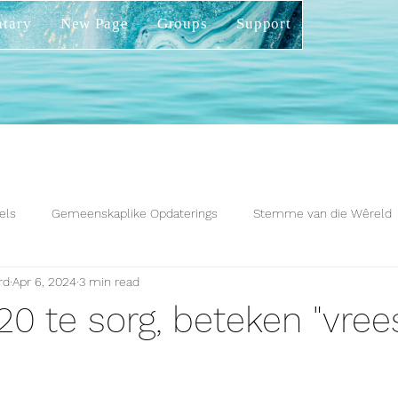
tary
New Page
Groups
Support
els
Gemeenskaplike Opdaterings
Stemme van die Wêreld
rd
Apr 6, 2024
3 min read
0 te sorg, beteken "vree