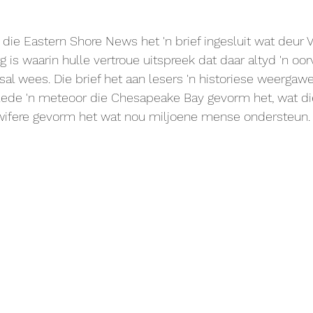
n die Eastern Shore News het 'n brief ingesluit wat deur V
 is waarin hulle vertroue uitspreek dat daar altyd 'n oor
sal wees. Die brief het aan lesers 'n historiese weergawe
elede 'n meteoor die Chesapeake Bay gevorm het, wat di
wifere gevorm het wat nou miljoene mense ondersteun.