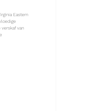
irginia Eastern 
vloedige 
 verskaf van 
e 