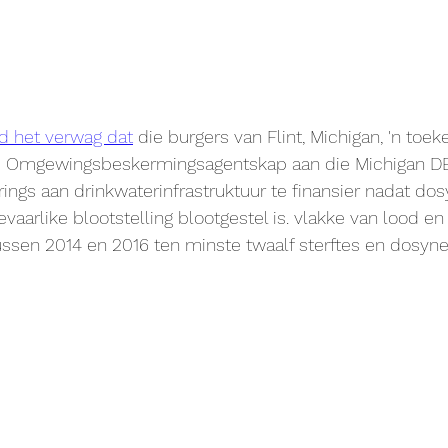
d het verwag dat
 die burgers van Flint, Michigan, 'n toek
ie Omgewingsbeskermingsagentskap aan die Michigan D
ngs aan drinkwaterinfrastruktuur te finansier nadat do
vaarlike blootstelling blootgestel is. vlakke van lood en
ussen 2014 en 2016 ten minste twaalf sterftes en dosyne