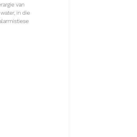
argie van 
ater, in die 
alarmistiese 