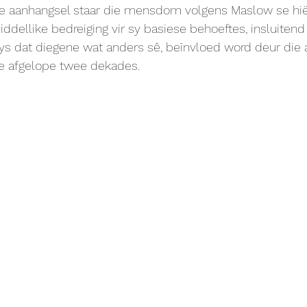
e aanhangsel staar die mensdom volgens Maslow se hiër
dellike bedreiging vir sy basiese behoeftes, insluitend w
 wys dat diegene wat anders sê, beïnvloed word deur die 
e afgelope twee dekades.