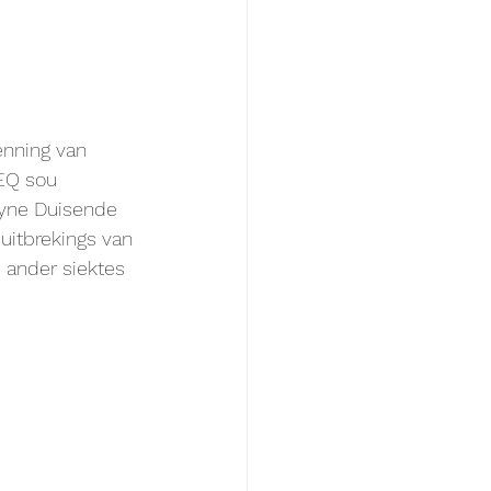
enning van 
EQ sou 
syne Duisende 
 uitbrekings van 
 ander siektes 