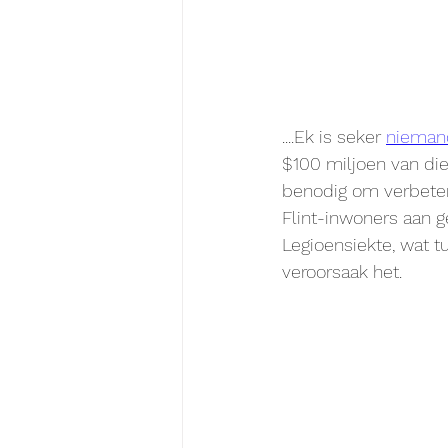
....Ek is seker 
nieman
$100 miljoen van d
benodig om verbeteri
Flint-inwoners aan ge
Legioensiekte, wat t
veroorsaak het.