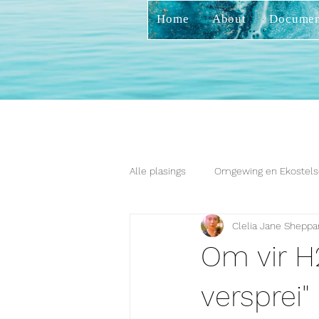
Home
About
Documen
Alle plasings
Omgewing en Ekostels
Clelia Jane Sheppa
Om vir H2
versprei"