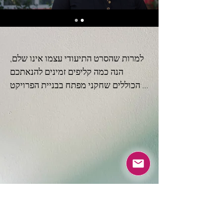
למרות שהסרט התיעודי עצמו אינו שלם, 
הנה כמה קליפים זמינים להנאתכם 
הכוללים שחקני מפתח בבניית הפרויקט 
הזה. תודה רבה לכל המעורבים! אנא בדוק 
את ערוץ היוטיוב שלנו לקליפים אחרים 
מאחורי הקלעים. פרויקט זה לא היה קיים 
ללא הזמן וההשקעה של אנשי מקצוע 
מהאזור והאזור שפנו בחביבות להשתתף 
כשהצילומים החלו ב-2020.