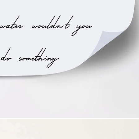
water, wouldn't you
do something??