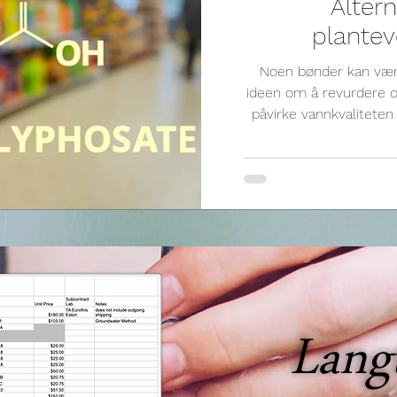
Altern
plantev
Noen bønder kan væ
ideen om å revurdere 
påvirke vannkvaliteten 
Lang
Lang