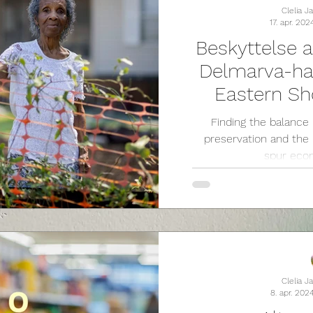
Clelia 
17. apr. 202
Beskyttelse 
Delmarva-ha
Eastern Sho
Finding the balanc
preservation and the
spur eco
Clelia 
8. apr. 202