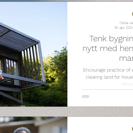
Clelia 
18. apr. 202
Tenk bygnin
nytt med hens
man
Encourage practice of
clearing land for hou
hous