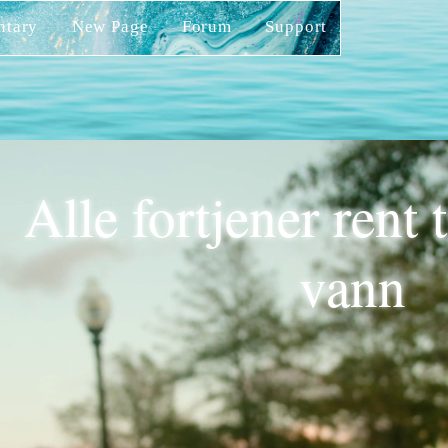
ntary
New Page
Forum
Support
Alle fortjener rent 
vann