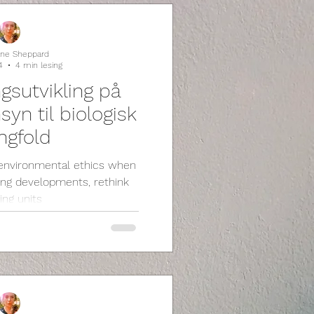
Jane Sheppard
4
4 min lesing
gsutvikling på
yn til biologisk
gfold
 environmental ethics when
sing developments, rethink
ing units