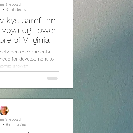
Jane Sheppard
4
5 min lesing
av kystsamfunn:
lvøya og Lower
re of Virginia
e between environmental
 need for development to
nomic growth
Jane Sheppard
4
6 min lesing