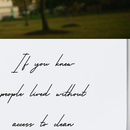
If you knew
people lived without
access to clean