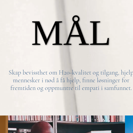
MÅL
MÅL
Skap bevissthet om H20-kvalitet og tilgang, hjel
mennesker i nød å få hjelp, finne løsninger for
fremtiden og oppmuntre til empati i samfunnet.