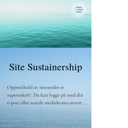
Site Sustainership
Oppretthold av nettstedet er 
superenkelt!  Du kan logge på med din 
e-post eller sosiale mediekonto øverst 
til høyre via desktop eller mobil der det 
står "Sustainer" på skrivebord og mobil.
