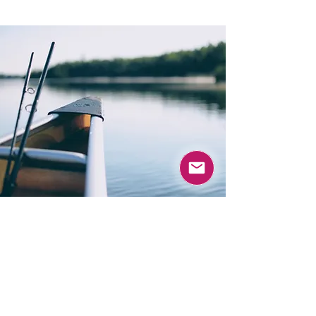
 Det er en enkel og enkel måte å gi 
tilbakemelding på, uten bindinger.
Syn
En verden der den enkelte blir
styrket, verdsatt og forbundet. Miljøer