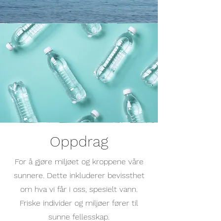
Motta eksklusiv tilgang til pedagogisk 
materiale relatert til dokumentaren.  

 Hold kontakten med andre som er 
interessert i oppdraget til H20-
prosjektet.   _11100000-0000-0000-
0000-0000000000111_Ved å bli med 
kan du også poste i den offentlige 
seksjonen av prosjektgruppen 'H20'-
delen av ditt kvalitetsområde og tilgang 
Oppdrag
til vannkvaliteten din. etter at du har 
tatt undersøkelsen "Rapporter 
For å gjøre miljøet og kroppene våre
vanntilgang og kvalitet" på 
sunnere. Dette inkluderer bevissthet
hovedhjemmesiden, drevet via 
om hva vi får i oss, spesielt vann.
Typeform.  

Friske individer og miljøer fører til
sunne fellesskap.